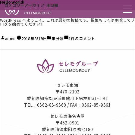
Hello world!
カテゴリーアーカイブ:
未分類
WordPress へようこそ。これは最初の投稿です。編集もしくは削除してブ
ログを始めてください !
投
カ
Hello
admin
2018年8月9日
未分類
1件のコメント
稿
テ
world!
者:
ゴ
へ
リ
の
ー:
セレモ東海
〒470-2102
愛知県知多郡東浦町緒川下家左川31-1 B1
TEL：0562-85-9560 / FAX：0562-85-9561
セレモ東海名古屋
〒452-0901
愛知県清須市阿原鴨池180